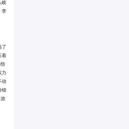
八岐
，李
选了
压着
孙悟
权力
不动
份错
力游