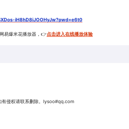
9VSXDos-iH8hD8iJOOHyJw?pwd=e6t0
的网易爆米花播放器，👉
点击进入在线播放体验
权请联系删除。lysoo#qq.com