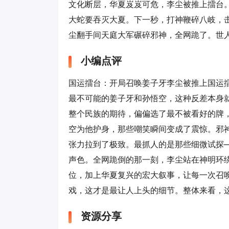
文化断层，华夏岌岌可危，李尘被推上擂台
大蛇要吞灭大夏。下一秒，打神鞭碎八岐，
尘翻手间天庭大军碾碎邪神，全网跪了。世人
小编点评
国运擂台：开局召唤姜子牙李尘被推上国运
最不可能的姜子牙和孙悟空，这种反差本身
整个民族的期待，偏偏选了最不被看好的牌，
空为他护身，那些嘲笑瞬间变成了震惊。邪
张力拉到了极致。最抓人的是那些细微试探
声色。全网跪倒的那一刻，李尘站在神明环
位，加上华夏复兴的宏大叙事，让每一次召唤
戏，这才是最让人上头的细节。整体来看，
资源分享