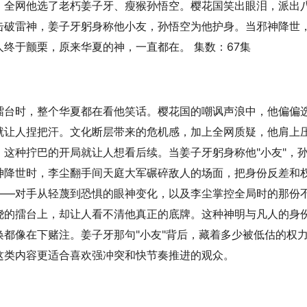
。全网他选了老朽姜子牙、瘦猴孙悟空。樱花国笑出眼泪，派出
击破雷神，姜子牙躬身称他小友，孙悟空为他护身。当邪神降世
终于颤栗，原来华夏的神，一直都在。 集数：67集
擂台时，整个华夏都在看他笑话。樱花国的嘲讽声浪中，他偏偏
就让人捏把汗。文化断层带来的危机感，加上全网质疑，他肩上
这种拧巴的开局就让人想看后续。当姜子牙躬身称他"小友"，
神降世时，李尘翻手间天庭大军碾碎敌人的场面，把身份反差和
——对手从轻蔑到恐惧的眼神变化，以及李尘掌控全局时的那份
绕的擂台上，却让人看不清他真正的底牌。这种神明与凡人的身
都像在下赌注。姜子牙那句"小友"背后，藏着多少被低估的权
这类内容更适合喜欢强冲突和快节奏推进的观众。