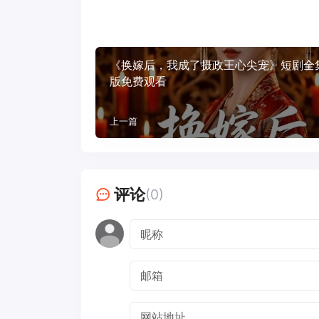
《换嫁后，我成了摄政王心尖宠》短剧全
版免费观看
上一篇
评论
(0)