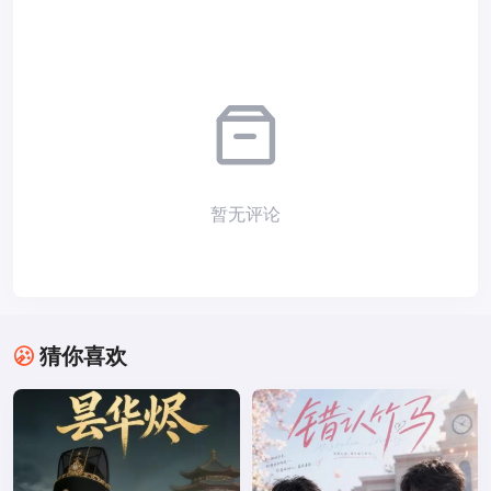
暂无评论
猜你喜欢