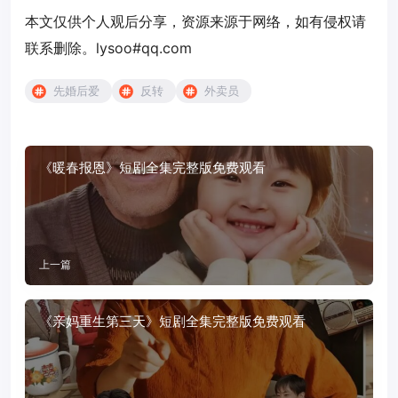
本文仅供个人观后分享，资源来源于网络，如有侵权请
联系删除。lysoo#qq.com
先婚后爱
反转
外卖员
《暖春报恩》短剧全集完整版免费观看
上一篇
《亲妈重生第三天》短剧全集完整版免费观看