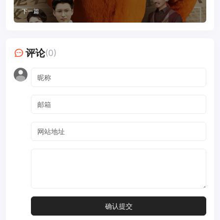
下一篇
评论
(0)