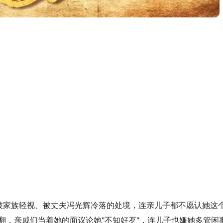
被家族轻视、被丈夫冯光辉冷落的处境，连亲儿子都不愿认她这个
翻，亲戚们当着她的面议论她"不知好歹"，连儿子也嫌她多管闲