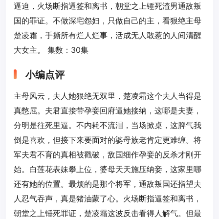
逼迫，火场断指逼签和离书，朝堂之上锤死渣男通敌叛
国的罪证。不做深宅怨妇，只做自己的主，看狠绝主母
楚凌霜，手撕所有烂人烂事，活成无人敢惹的人间清醒
大女主。 集数：30集
小编点评
主母风云，夫人她狠绝无双里，楚凌霜这个夫人当得是
真憋屈。夫君直接带孕妾回府逼她接纳，这哪是夫妻，
分明是往死里逼。不内耗不流泪，当场掀桌，这脾气我
倒是喜欢，但接下来要面对的婆母族老肯定更难缠。将
军夫君不育的真相被戳破，敌国细作孕妾的反杀才刚开
始。白莲花表妹攀上位，婆母天天施压纳妾，这家里哪
还有她的位置。最烦的是那个将军，通敌叛国还指望夫
人忍气吞声，真是猪油蒙了心。火场断指逼签和离书，
朝堂之上锤死罪证，楚凌霜这波反击看得人解气。但最