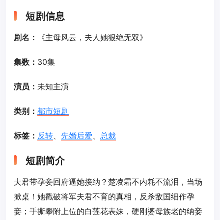
短剧信息
剧名：
《主母风云，夫人她狠绝无双》
集数：
30集
演员：
未知主演
类别：
都市短剧
标签：
反转
、
先婚后爱
、
总裁
短剧简介
夫君带孕妾回府逼她接纳？楚凌霜不内耗不流泪，当场
掀桌！她戳破将军夫君不育的真相，反杀敌国细作孕
妾；手撕攀附上位的白莲花表妹，硬刚婆母族老的纳妾