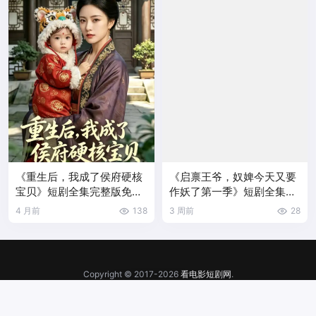
《重生后，我成了侯府硬核
《启禀王爷，奴婢今天又要
宝贝》短剧全集完整版免费
作妖了第一季》短剧全集完
观看
整版免费观看
4 月前
138
3 周前
28
Copyright © 2017-2026
看电影短剧网
.
网站地图
|
千朋AI
苏ICP备16020764号