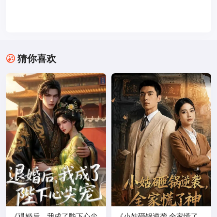
猜你喜欢
《退婚后，我成了陛下心尖
《小姑砸锅逆袭.全家慌了