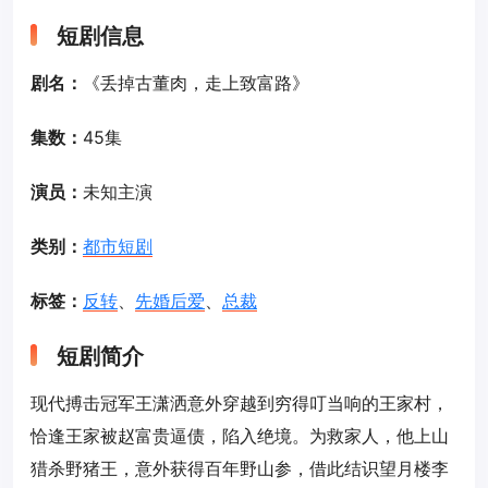
短剧信息
剧名：
《丢掉古董肉，走上致富路》
集数：
45集
演员：
未知主演
类别：
都市短剧
标签：
反转
、
先婚后爱
、
总裁
短剧简介
现代搏击冠军王潇洒意外穿越到穷得叮当响的王家村，
恰逢王家被赵富贵逼债，陷入绝境。为救家人，他上山
猎杀野猪王，意外获得百年野山参，借此结识望月楼李