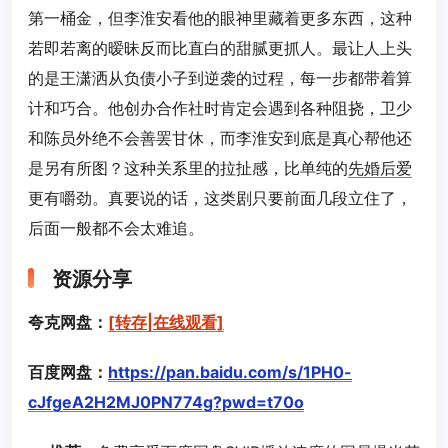
第一桶金，但李淮安看他的眼神里藏着更多东西，这种
若即若离的暧昧反而比直白的甜腻更抓人。最让人上头
的是王潇洒从负债小子到逆袭的过程，每一步都带着算
计和巧合。他创办合作社时肯定会遇到各种阻挠，卫少
和陈员外绝不会善罢甘休，而李淮安到底是真心帮他还
是另有所图？这种关系里的拉扯感，比单纯的
先婚后爱
更有嚼劲。真要说的话，这类剧只要前面几段立住了，
后面一般都不会太难追。
资源分享
夸克网盘：
[转存|在线观看]
百度网盘：
https://pan.baidu.com/s/1PH0-
cJfgeA2H2MJ0PN774g?pwd=t70o