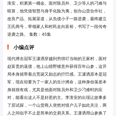
淮安，积累第一桶金。面对陈员外、卫少等人的刁难与
暗算，他凭借智慧与身手化险为夷，创办山货合作社，
改良产品、拓展渠道，从负债小子一路逆袭，最终建立
王氏商号，带领家人和村民走向富裕，书写了一段传奇
逆袭之路。 集数：45集
小编点评
现代搏击冠军王潇洒穿越到穷得叮当响的王家村，面对
赵富贵的逼债，他上山猎野猪意外获得百年山参，这开
局本身就带着点荒诞又励志的拧巴感。王潇洒原本是冠
军，现在却要为了一家人的生计搏命，这种身份落差本
身就很有戏，尤其是他面对陈员外和卫少刁难时的应
对，能看出这人不是好惹的主。李淮安的出现让故事多
了层试探，一个山货商人突然对猎户儿子如此关注，两
人之间似乎不止是简单的交易关系。王潇洒用山参换了