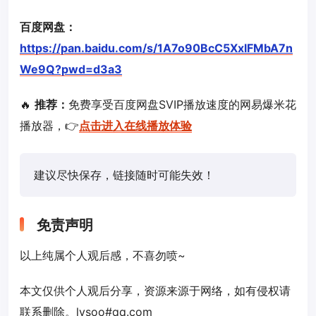
百度网盘：
https://pan.baidu.com/s/1A7o90BcC5XxlFMbA7n
We9Q?pwd=d3a3
🔥
推荐：
免费享受百度网盘SVIP播放速度的网易爆米花
播放器，👉
点击进入在线播放体验
建议尽快保存，链接随时可能失效！
免责声明
以上纯属个人观后感，不喜勿喷~
本文仅供个人观后分享，资源来源于网络，如有侵权请
联系删除。lysoo#qq.com