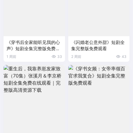
《穿书后全家能听见我的心
《闪婚老公意外甜》短剧全
声》短剧全集完整版免费观
集完整版免费观看
看
1 周前
33
2 周前
43