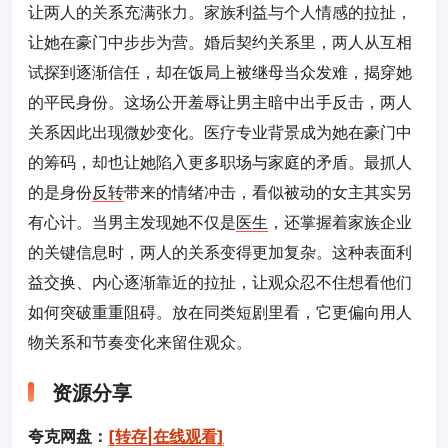
让两人的关系充满张力。家族利益与个人情感的拉扯，
让她在豪门中步步为营。婚后契约关系里，两人从互相
试探到逐渐信任，却在饭局上被继母当众发难，揭穿她
的平民身份。这场公开羞辱让男主暗中出手反击，两人
关系因此出现微妙变化。医疗专业背景成为她在豪门中
的筹码，却也让她陷入更多职场与家庭的矛盾。最抓人
的是身份
反转
带来的情绪冲击，看似被动的女主其实另
有心计。当男主发现她不仅是
医生
，还掌握着家族企业
的关键信息时，两人的关系变得更加复杂。这种表面利
益交换、内心逐渐靠近的拉扯，让观众忍不住想看他们
如何突破重重阻碍。放在同类短剧里看，它更偏向用人
物关系和节奏变化来留住观众。
资源分享
夸克网盘：
[转存|在线观看]