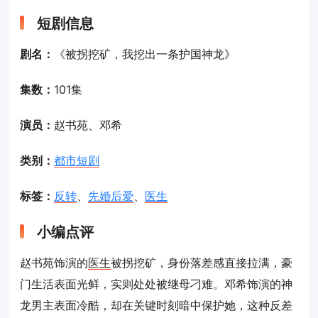
短剧信息
剧名：
《被拐挖矿，我挖出一条护国神龙》
集数：
101集
演员：
赵书苑、邓希
类别：
都市短剧
标签：
反转
、
先婚后爱
、
医生
小编点评
赵书苑饰演的
医生
被拐挖矿，身份落差感直接拉满，豪
门生活表面光鲜，实则处处被继母刁难。邓希饰演的神
龙男主表面冷酷，却在关键时刻暗中保护她，这种反差