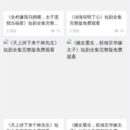
《全村嫌我乌鸦嘴，太子宠
《浊海却明了心》短剧全集
我当福星》短剧全集完整版
完整版免费观看
免费观看
3 周前
37
2 周前
19
《天上掉下来个林先生》短
《嫡女重生，权倾京华嫁太