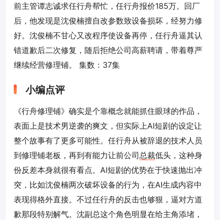
前主管谭志诚求任行舟帮忙，任行舟报价185万。回厂
后，他发现是沈俊楠擅自改参数致设备损坏，经努力修
好。沈俊楠不甘心又改程序使设备再停，任行舟逼其认
错道歉后二次修复，随后拒绝公司高薪聘请，带着尊严
继续经营修理铺。 集数：37集
小编点评
《行舟修理铺》确实是个靠概念就能抓住眼球的作品，
表面上是技术男逆袭的爽文，但实际上AI短剧的设定让
整个故事有了更多可能性。任行舟从被辞退的技术人员
到修理铺老板，再到有能力让前公司
总裁
低头，这种身
份反差本身就很有看点。AI短剧的优势在于快速抛出冲
突，比如沈俊楠两次破坏设备的行为，在AI生成内容中
表现得格外直接。不过任行舟的反击也够狠，逼对方道
歉那段特别解气。沈副总这个角色明显在给主角添堵，