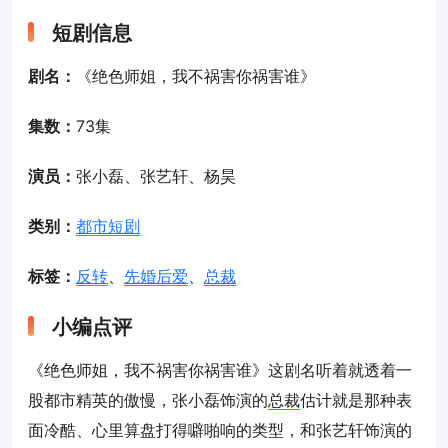
短剧信息
剧名：
《绝色师姐，我不祸害你祸害谁》
集数：
73集
演员：
张小磊、张艺轩、杨昊
类别：
都市短剧
标签：
反转
、
先婚后爱
、
总裁
小编点评
《绝色师姐，我不祸害你祸害谁》这剧名听着就透着一
股都市精英的傲慢，张小磊饰演的
总裁
估计就是那种表
面冷酷、心里算盘打得噼啪响的类型，和张艺轩饰演的