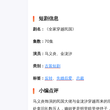
短剧信息
剧名：
《全家穿越民国》
集数：
70集
演员：
马义炎、金泷汐
类别：
古装短剧
标签：
反转
、
先婚后爱
、
总裁
小编点评
马义炎饰演的民国大佬与金泷汐穿越而来的
处拿旧礼数压人，嫡姐更是明里暗里使绊子，