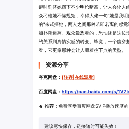
键时刻替她挡下不少明枪暗箭，让人会让人
众刁难她不懂规矩，幸得大佬一句"她是我明
的"来试探她，两人之间那种若即若离的感
加扑朔迷离。观众最想看的，恐怕还是这位
约关系到真情实感的转变。毕竟，一个能穿
看，它更像那种会让人顺着往下点的类型。
资源分享
夸克网盘：
[转存|在线观看]
百度网盘：
https://pan.baidu.com/s/1
🔥
推荐：
免费享受百度网盘SVIP播放速度
建议尽快保存，链接随时可能失效！