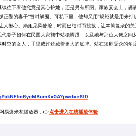
继续往下看他究竟是真心护她，还是另有所图。家族宴会上，婆
媒正娶的妻子"暂时解围。可私下里，他却又用"规矩就是用来打
觉让人揪心。嫡姐见风使舵，时而巴结时而挑拨，让本就复杂的关
现代妻子如何在民国大家族中站稳脚跟，以及她与那位大佬之间
越时空的女人，手里或许还藏着更大的底牌。站在短剧受众的角
V7IqPakNFfm6yeMBumKx0A?pwd=e6t0
的网易爆米花播放器，👉
点击进入在线播放体验