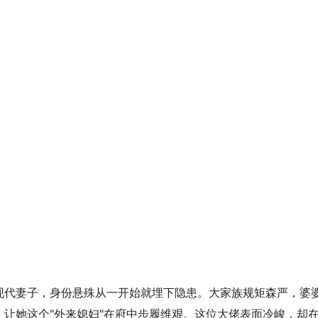
现代妻子，身份悬殊从一开始就埋下隐患。大家族规矩森严，婆
让她这个"外来媳妇"在府中步履维艰。这位大佬表面冷峻，却