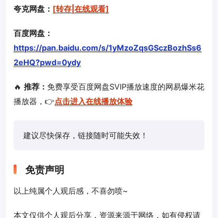
夸克网盘：
[转存|在线观看]
百度网盘：
https://pan.baidu.com/s/1yMzoZqsGSczBozhSs6
2eHQ?pwd=0ydy
🔥
推荐：
免费享受百度网盘SVIP播放速度的网易爆米花
播放器，👉
点击进入在线播放体验
建议尽快保存，链接随时可能失效！
免责声明
以上纯属个人观后感，不喜勿喷~
本文仅供个人观后分享，资源来源于网络，如有侵权请