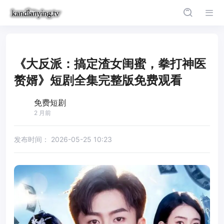
《大反派：搞定渣女闺蜜，拳打神医
赘婿》短剧全集完整版免费观看
免费短剧
2 月前
发布时间：
2026-05-25 10:23