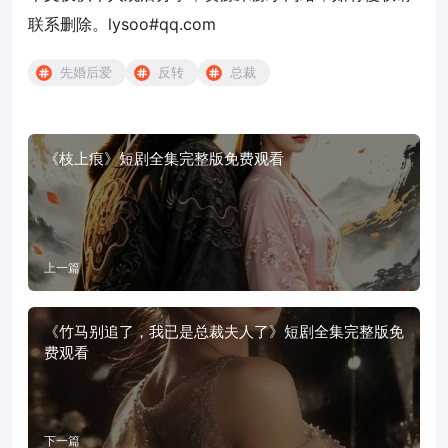
联系删除。lysoo#qq.com
先婚后爱
反转
总裁
《枝上痕》短剧全集完整版免费观看
上一篇
《竹马别追了，我已是总裁夫人了》短剧全集完整版免
费观看
下一篇