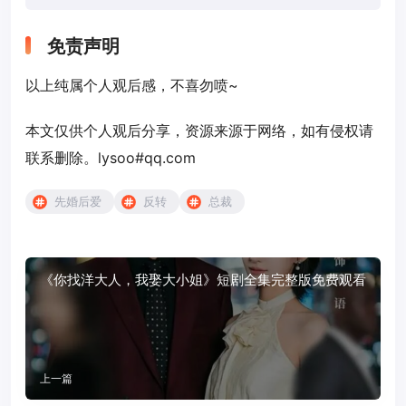
免责声明
以上纯属个人观后感，不喜勿喷~
本文仅供个人观后分享，资源来源于网络，如有侵权请
联系删除。lysoo#qq.com
先婚后爱
反转
总裁
《你找洋大人，我娶大小姐》短剧全集完整版免费观看
上一篇