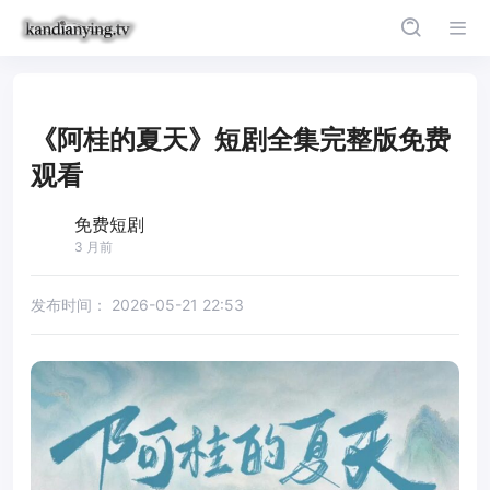
《阿桂的夏天》短剧全集完整版免费
观看
免费短剧
3 月前
发布时间：
2026-05-21 22:53