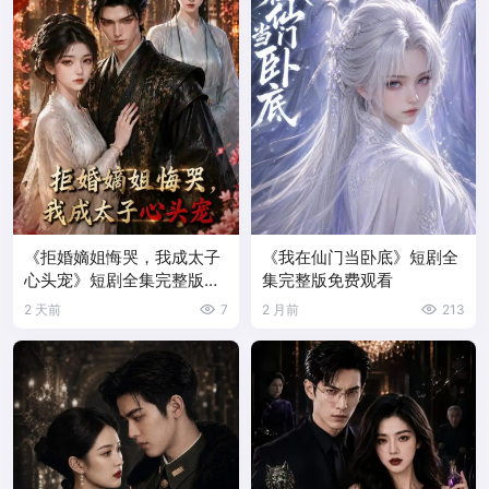
《拒婚嫡姐悔哭，我成太子
《我在仙门当卧底》短剧全
心头宠》短剧全集完整版免
集完整版免费观看
费观看
2 天前
7
2 月前
213