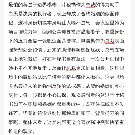
最怕的莫过于边界模糊，叶秘书作为
总裁
的得力助手，
白天是决策的执行者，晚上却成了合约婚姻的假面伴
侣，这种身份切换本身就让人喘不过气。会议室里她为
项目据理力争，回到公寓却要扮演温顺妻子，双重身份
下的压力全靠一张职业面具硬撑。申浩男作为
总裁
表面
强势却处处留情，新来的助理频频试探底线，总想在项
目上抢功栽赃。好在叶秘书自有章法，一次公开汇报中
她不卑不亢地反击，反而让
总裁
更加刮目相看。这种职
场里的微妙站队比任何明争暗斗都让人揪心。这类职场
关系最抓人的是强弱
反转
的试探感，从契约婚姻到真心
交付，每一步都是小心试探。观众最想看的莫过于叶秘
书如何在职场和婚姻的双重夹缝中，既守住底线又不失
锋芒。毕竟谁还没遇到过那种表面和气、背后捅刀的同
事呢。整体来看，这类内容更适合喜欢强冲突和快节奏
推进的观众。