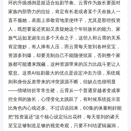
环的升级感倒是挺适合短剧节奏。云霄作为族长要面对
家族内部势力的拉扯，肯定有长老或者某个天命族人一
直不服她，表面上恭敬背地里使绊子，尤其是那些投资
人，既想要返还奖励又质疑她这个年轻族长的能力。家
族气运如龙诞生出多个天命之子，这些人和云霄的关系
肯定微妙，有人捧有人压，而云霄每天签到各种至宝，
资源多到爆，却要克制自己不能随便炫富，否则整个家
族都可能遭来觊觎，这种资源带来的压力比战斗更让人
窒息。这类AI短剧最大的优点是设定冲击力强，系统规
则和身份反差带来的冲突源源不断，但缺点也很明显
——情绪转折常常生硬，云霄从一个普通穿越者变成掌
控全局的族长，心理变化太跳跃了，有时候系统提示音
比角色内心戏还多。不过话说回来，60集的体量刚好能
把"投资返还"这个核心设定玩出花样，每天签到的诸天
至宝足够制造足够的视觉奇观，只要不纠结逻辑漏洞，