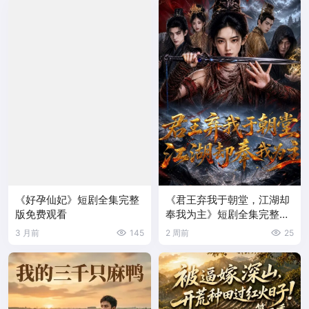
《好孕仙妃》短剧全集完整
《君王弃我于朝堂，江湖却
版免费观看
奉我为主》短剧全集完整版
免费观看
3 月前
145
2 周前
25