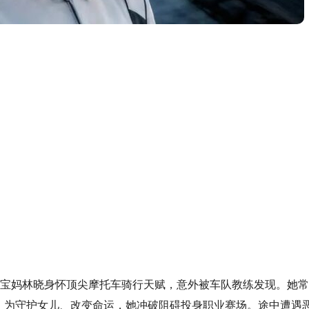
卖宝妈林晓身怀顶尖摩托车骑行天赋，意外被车队教练发现。她
。为守护女儿、改变命运，她冲破阻碍投身职业赛场。途中遭遇