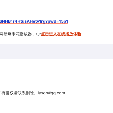
NfSNHB1r4HtusAHetv1rg?pwd=15p1
的网易爆米花播放器，👉
点击进入在线播放体验
权请联系删除。lysoo#qq.com