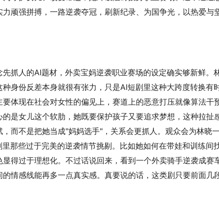
实力顽强拼搏，一路逆袭夺冠，刷新纪录、为国争光，以热爱与
先抓人的AI题材，外卖宝妈逆袭职业赛场的设定确实够新鲜。
种身份反差本身就很有张力，只是AI短剧里这种大跨度转换有
主要体现在社会对女性的偏见上，赛道上的恶意打压就像算法干
心的是女儿这个软肋，她既要保护孩子又要追求梦想，这种拉扯
，而不是把她当成"妈妈选手"，关系会更抓人。观众会为林晓
剧里那些过于完美的逆袭情节挑剔。比如她如何在带娃和训练间
色显得过于理想化。不过话说回来，看到一个外卖骑手逆袭成赛
间的情感线能再多一点真实感。真要说的话，这类剧只要前面几