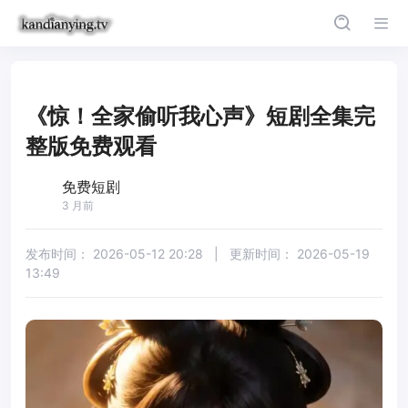
《惊！全家偷听我心声》短剧全集完
整版免费观看
免费短剧
3 月前
发布时间：
2026-05-12 20:28
|
更新时间：
2026-05-19
13:49