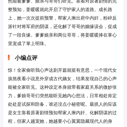
然能被爹爹、娘亲与哥哥们听见。靠着对原著剧情的完
整预知，姜暖暖就此开启了守护家人的道路。成长路
上，她一次次提前预警，帮家人揪出府中内奸，粉碎反
派针对将军府的阴谋，还化解了哥哥的姻缘误会，促成
了一段良缘。爹爹娘亲和两位哥哥，将姜暖暖捧在掌心
里宠成了掌上明珠。
小编点评
惊！全家偷听我心声这剧开篇就挺有意思，一个现代女
孩熬夜看小说意外穿成古代嫡女，结果发现自己的心声
能被全家听见。这种设定本身就带着家庭关系的微妙张
力，爹娘哥哥们突然能听见她内心想法，日常相处肯定
处处是试探和防备，谁还没点小秘密呢。最抓人的应该
是女主靠着原著剧情预知帮家人揪内奸、化解阴谋的过
程，但家人越宠她，她越要小心翼翼隐藏现代人的身