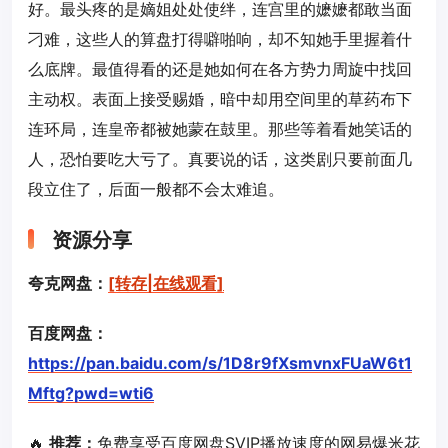
好。最头疼的是嫡姐处处使绊，连宫里的嬷嬷都敢当面
刁难，这些人的算盘打得噼啪响，却不知她手里握着什
么底牌。最值得看的还是她如何在各方势力周旋中找回
主动权。表面上接受赐婚，暗中却用空间里的草药布下
连环局，连皇帝都被她蒙在鼓里。那些等着看她笑话的
人，恐怕要吃大亏了。真要说的话，这类剧只要前面几
段立住了，后面一般都不会太难追。
资源分享
夸克网盘：
[转存|在线观看]
百度网盘：
https://pan.baidu.com/s/1D8r9fXsmvnxFUaW6t1
Mftg?pwd=wti6
🔥
推荐：
免费享受百度网盘SVIP播放速度的网易爆米花