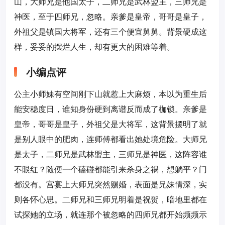
山，大师兄是他国太子，二师兄是武林盟主，三师兄是
神医，至于四师兄，忽略。亲爹是皇帝，哥哥是皇子，
外祖父是镇国大将军，还有三个便宜舅舅。背景硬成这
样，妥妥的摆烂人生，却有更大的困难等着。
小编点评
公主小师妹有空间刚下山就惹上大麻烦，本以为重生后
能安稳度日，谁知身份硬到离谱反而成了枷锁。亲爹是
皇帝，哥哥是皇子，外祖父是大将军，这背景摆明了就
是别人眼中的肥肉，连师傅都看出她处境危险。大师兄
是太子，二师兄是武林盟主，三师兄是神医，这阵容谁
不眼红？随便一个磕碰都能引来杀身之祸，想躺平？门
都没有。宫宴上大师兄突然赐婚，表面是兄妹情深，实
则各怀心思。二师兄和三师兄明着是祝贺，暗地里都在
试探她的立场，就连那个被忽略的四师兄都开始频频示