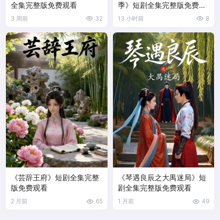
全集完整版免费观看
季》短剧全集完整版免费观
看
3 周前
32
13 小时前
8
《芸辞王府》短剧全集完整
《琴遇良辰之大禺迷局》短
版免费观看
剧全集完整版免费观看
2 月前
65
1 月前
49