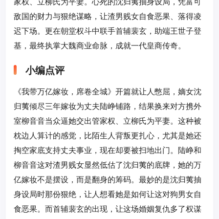
家权、立柳氏为平妻。心死的沈归荑抽身设局，凭富可
敌国的财力与狠绝谋略，让渣男贱女自食恶果、落得凌
迟下场。更在朝堂权斗中联手首辅裴玄，助端王世子登
基，最终执掌大魏商业命脉，成就一代皇商传奇。
小编点评
《我带万亿嫁妆，席卷全城》开篇就让人憋屈，嫡女沈
归荑倾尽三年嫁妆为丈夫陆峥铺路，结果换来对方携外
室柳音音当众逼她交出管家权、立柳氏为平妻。这种被
枕边人算计的感觉，比陌生人背叛更扎心，尤其是她还
掏空家底支持丈夫事业，现在却要被扫地出门。陆峥和
柳音音这对渣男贱女显然低估了沈归荑的底牌，她的万
亿嫁妆不是摆设，而是翻身的筹码。最妙的是沈归荑抽
身设局时那份狠绝，让人想看她是如何让这对狗男女自
食恶果。而首辅裴玄的出现，让这场婚姻复仇多了权谋