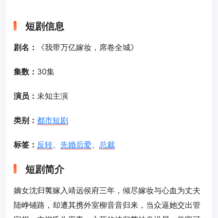
短剧信息
剧名：
《我带万亿嫁妆，席卷全城》
集数：
30集
演员：
未知主演
类别：
都市短剧
标签：
反转
、
先婚后爱
、
总裁
短剧简介
嫡女沈归荑嫁入靖远侯府三年，倾尽嫁妆与心血为丈夫
陆峥铺路，却遭其携外室柳音音归来，当众逼她交出管