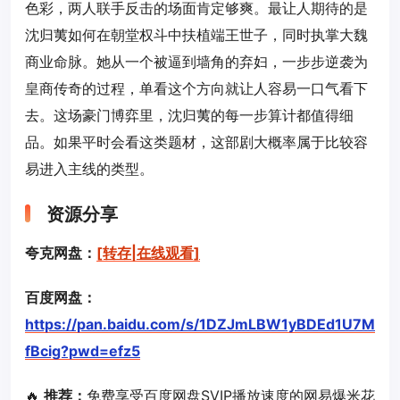
色彩，两人联手反击的场面肯定够爽。最让人期待的是
沈归荑如何在朝堂权斗中扶植端王世子，同时执掌大魏
商业命脉。她从一个被逼到墙角的弃妇，一步步逆袭为
皇商传奇的过程，单看这个方向就让人容易一口气看下
去。这场豪门博弈里，沈归荑的每一步算计都值得细
品。如果平时会看这类题材，这部剧大概率属于比较容
易进入主线的类型。
资源分享
夸克网盘：
[转存|在线观看]
百度网盘：
https://pan.baidu.com/s/1DZJmLBW1yBDEd1U7M
fBcig?pwd=efz5
🔥
推荐：
免费享受百度网盘SVIP播放速度的网易爆米花