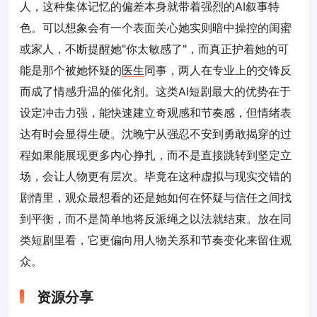
人，这种集体记忆的偏差本身就带着强烈的AI叙事特
色。可以想象会有一个表面关心她实则暗中操控的闺蜜
或家人，不断提醒她"你太敏感了"，而真正护着她的可
能是那个被她怀疑的
医生
同事，两人在专业上的交锋反
而成了情感升温的催化剂。这类AI短剧最大的优势在于
设定冲击力强，能快速建立奇观感和节奏感，但情绪表
达有时会显得生硬。沈晚宁从强忍不安到勇敢揭穿的过
程如果能展现更多内心挣扎，而不是直接跳转到坚定立
场，会让人物更有层次。毕竟在这种虚拟与现实交错的
剧情里，观众最想看的还是她如何在怀疑与信任之间找
到平衡，而不是简单地将反派绳之以法就结束。放在同
类短剧里看，它更偏向用人物关系和节奏变化来留住观
众。
资源分享