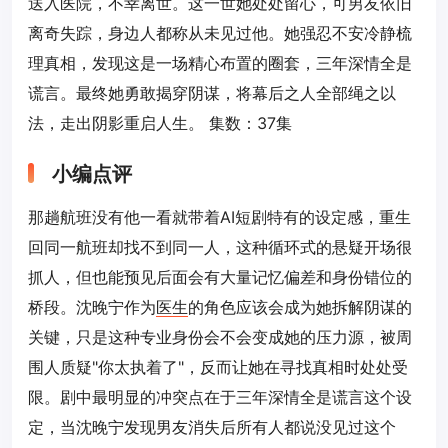
送入医院，不幸离世。这一世她处处留心，可男友依旧
离奇失踪，身边人都称从未见过他。她强忍不安冷静梳
理真相，发现这是一场精心布置的圈套，三年深情全是
谎言。最终她勇敢揭穿阴谋，将幕后之人全部绳之以
法，走出阴影重启人生。 集数：37集
小编点评
那趟航班没有他一看就带着AI短剧特有的设定感，重生
回同一航班却找不到同一人，这种循环式的悬疑开场很
抓人，但也能预见后面会有大量记忆偏差和身份错位的
桥段。沈晚宁作为
医生
的角色应该会成为她拆解阴谋的
关键，只是这种专业身份会不会变成她的压力源，被周
围人质疑"你太执着了"，反而让她在寻找真相时处处受
限。剧中最明显的冲突点在于三年深情全是谎言这个设
定，当沈晚宁发现男友消失后所有人都说没见过这个