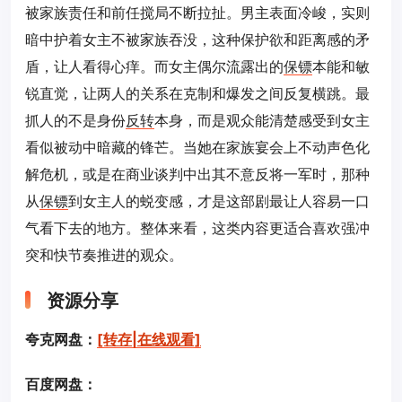
被家族责任和前任搅局不断拉扯。男主表面冷峻，实则
暗中护着女主不被家族吞没，这种保护欲和距离感的矛
盾，让人看得心痒。而女主偶尔流露出的
保镖
本能和敏
锐直觉，让两人的关系在克制和爆发之间反复横跳。最
抓人的不是身份
反转
本身，而是观众能清楚感受到女主
看似被动中暗藏的锋芒。当她在家族宴会上不动声色化
解危机，或是在商业谈判中出其不意反将一军时，那种
从
保镖
到女主人的蜕变感，才是这部剧最让人容易一口
气看下去的地方。整体来看，这类内容更适合喜欢强冲
突和快节奏推进的观众。
资源分享
夸克网盘：
[转存|在线观看]
百度网盘：