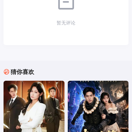
暂无评论
猜你喜欢