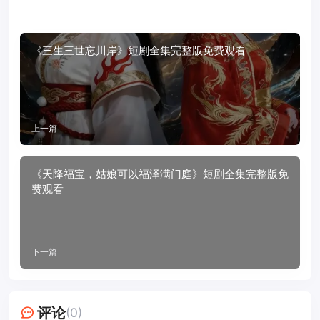
《三生三世忘川岸》短剧全集完整版免费观看
上一篇
《天降福宝，姑娘可以福泽满门庭》短剧全集完整版免
费观看
下一篇
评论
(0)