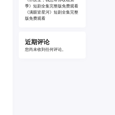
季》短剧全集完整版免费观看
《满眼皆星河》短剧全集完整
版免费观看
近期评论
您尚未收到任何评论。