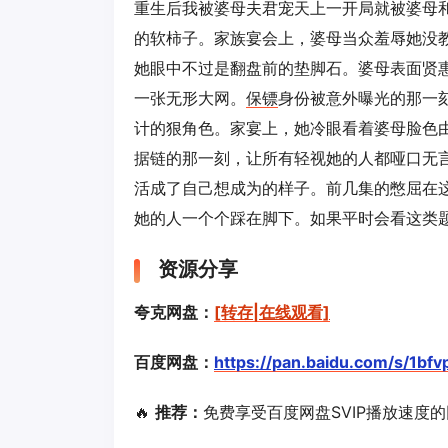
重生后我被婆母夫君宠天上一开局就被婆母
的软柿子。家族宴会上，婆母当众羞辱她没
她眼中不过是翻盘前的垫脚石。婆母表面贤
一张无形大网。
保镖
身份被意外曝光的那一
计的狠角色。家宴上，她冷眼看着婆母脸色
据链的那一刻，让所有轻视她的人都哑口无
活成了自己想成为的样子。前几集的憋屈在
她的人一个个踩在脚下。如果平时会看这类
资源分享
夸克网盘：
[转存|在线观看]
百度网盘：
https://pan.baidu.com/s/1
🔥
推荐：
免费享受百度网盘SVIP播放速度