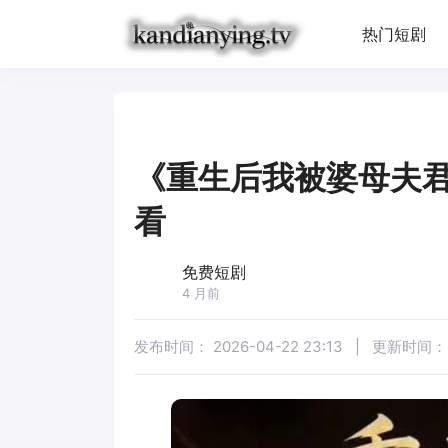
热门短剧
《重生后我被婆母夫
看
免费短剧
4 月前
发布时间：
2026-04-22 23:13
|
更新时间