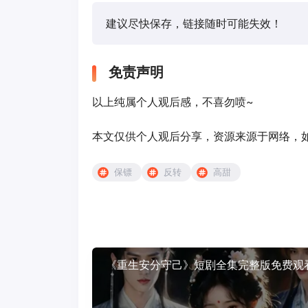
建议尽快保存，链接随时可能失效！
免责声明
以上纯属个人观后感，不喜勿喷~
本文仅供个人观后分享，资源来源于网络，如有侵
保镖
反转
高甜
《重生安分守己》短剧全集完整版免费观