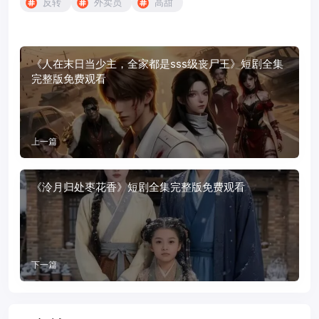
反转
外卖员
高甜
《人在末日当少主，全家都是sss级丧尸王》短剧全集
完整版免费观看
上一篇
《泠月归处枣花香》短剧全集完整版免费观看
下一篇