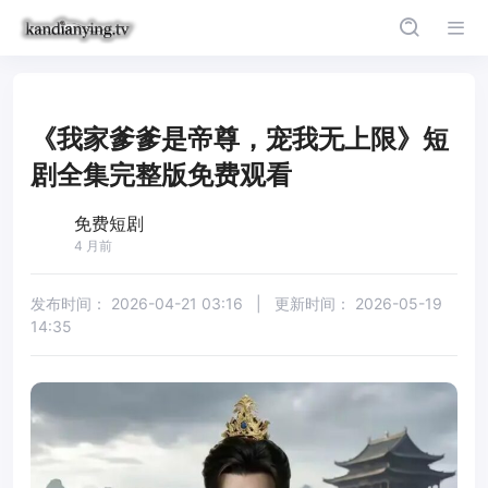
《我家爹爹是帝尊，宠我无上限》短
剧全集完整版免费观看
免费短剧
4 月前
发布时间：
2026-04-21 03:16
|
更新时间：
2026-05-19
14:35