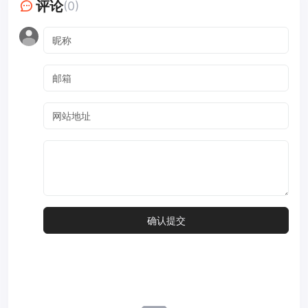
评论
(0)