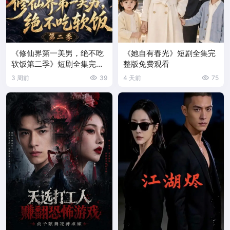
《修仙界第一美男，绝不吃
《她自有春光》短剧全集完
软饭第二季》短剧全集完整
整版免费观看
版免费观看
3 周前
39
4 天前
75