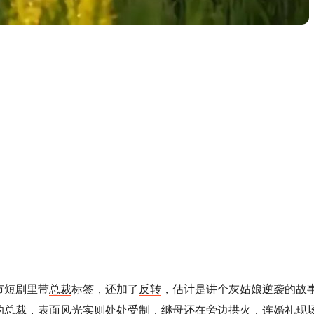
市短剧里带
总裁
标签，还加了
反转
，估计是讲个灰姑娘逆袭的故
的
总裁
，表面风光实则处处受制，继母还在旁边拱火，连婚礼现