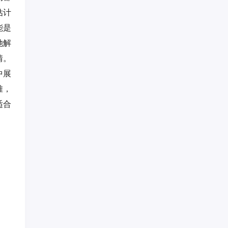
估计
能是
她解
情。
中展
难，
适合