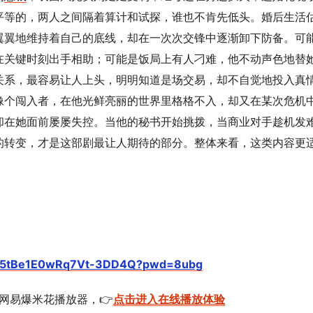
平等的，两人之间隔着算计和试探，谁也不肯先低头。婚后生活
翼翼地维持着自己的底线，却在一次次交锋中逐渐卸下防备。可
在关键时刻出手相助；可能是饭局上有人刁难，他不动声色地替
关系，最容易让人上头，明明知道是场交易，却不自觉地投入真
像个闯入者，在他光鲜亮丽的世界里格格不入，却又在某次危机
却在她面前屡屡失控。当他的秘书开始挑拨，当商业对手趁机发
的转变，才是这部剧最让人期待的部分。整体来看，这类内容更
5o55tBe1E0wRq7Vt-3DD4Q?pwd=8ubg
的网易爆米花播放器，👉
点击进入在线播放体验