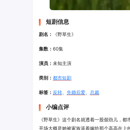
短剧信息
剧名：
《野草生》
集数：
60集
演员：
未知主演
类别：
都市短剧
标签：
反转
、
先婚后爱
、
总裁
小编点评
《野草生》这个剧名就透着一股倔劲儿，都
开场大概是她被家族逼着嫁给那个高高在上