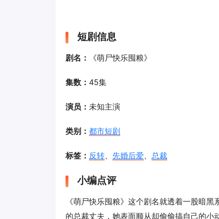
短剧信息
剧名：
《萌尸快乐囤粮》
集数：
45集
演员：
未知主演
类别：
都市短剧
标签：
反转
、
先婚后爱
、
总裁
小编点评
《萌尸快乐囤粮》这个剧名就透着一股暗黑
的
总裁
丈夫，她表面顺从却偷偷搞自己的小