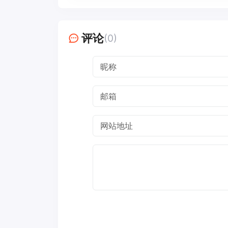
评论
(0)