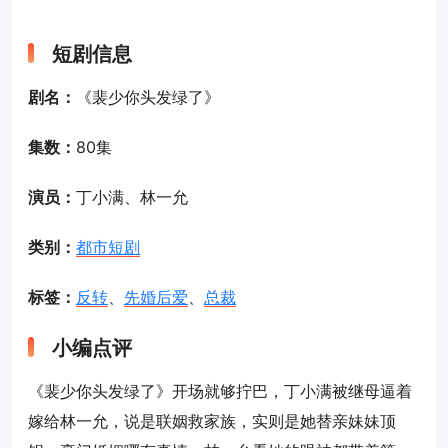
短剧信息
剧名：
《裴少你头发绿了》
集数：
80集
演员：
丁小满、林一允
类别：
都市短剧
标签：
反转
、
先婚后爱
、
总裁
小编点评
《裴少你头发绿了》开场就够拧巴，丁小满被继母逼着
嫁给林一允，说是联姻救家族，实则是她替亲妹妹顶