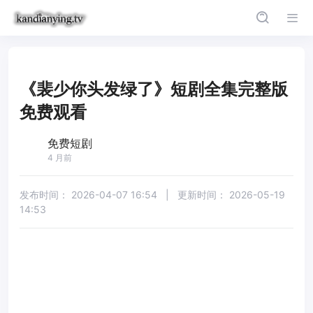
《裴少你头发绿了》短剧全集完整版
免费观看
免费短剧
4 月前
发布时间：
2026-04-07 16:54
|
更新时间：
2026-05-19
14:53