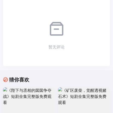
暂无评论
猜你喜欢