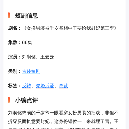
短剧信息
剧名：
《女扮男装被千岁爷相中了要给我封妃第三季》
集数：
66集
演员：
刘润铭、王云云
类别：
古装短剧
标签：
反转
、
先婚后爱
、
总裁
小编点评
刘润铭饰演的千岁爷一眼看穿女扮男装的把戏，非但不
拆穿反而执意要封妃，这身份错位一上来就埋了雷。王