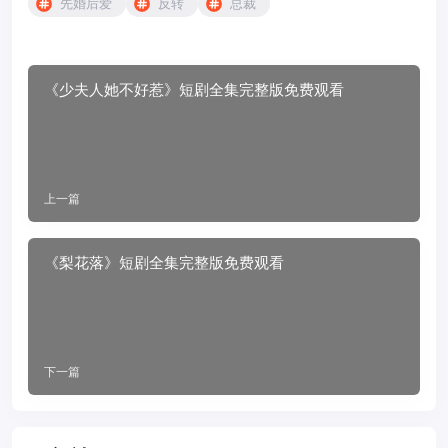
先婚后爱
反转
总裁
《少夫人她不好惹》短剧全集完整版免费观看
上一篇
《梨花落》短剧全集完整版免费观看
下一篇