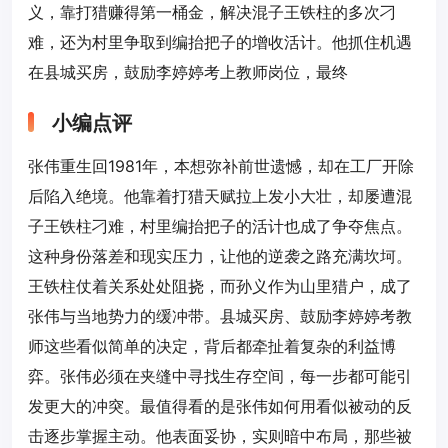
义，靠打猎赚得第一桶金，解决混子王铁柱的多次刁
难，还为村里争取到编抬把子的增收活计。他抓住机遇
在县城买房，鼓励李婷婷考上教师岗位，最终
小编点评
张伟重生回1981年，本想弥补前世遗憾，却在工厂开除
后陷入绝境。他靠着打猎天赋拉上发小大壮，却屡遭混
子王铁柱刁难，村里编抬把子的活计也成了争夺焦点。
这种身份落差和现实压力，让他的逆袭之路充满坎坷。
王铁柱仗着关系处处阻挠，而孙义作为山里猎户，成了
张伟与当地势力的缓冲带。县城买房、鼓励李婷婷考教
师这些看似简单的决定，背后都牵扯着复杂的利益博
弈。张伟必须在夹缝中寻找生存空间，每一步都可能引
发更大的冲突。最值得看的是张伟如何用看似被动的反
击逐步掌握主动。他表面妥协，实则暗中布局，那些被