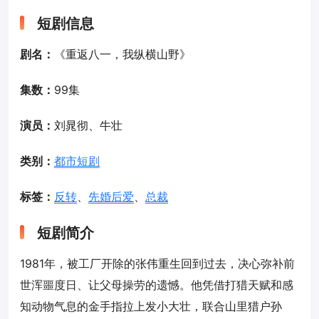
短剧信息
剧名：
《重返八一，我纵横山野》
集数：
99集
演员：
刘晁彻、牛壮
类别：
都市短剧
标签：
反转
、
先婚后爱
、
总裁
短剧简介
1981年，被工厂开除的张伟重生回到过去，决心弥补前
世浑噩度日、让父母操劳的遗憾。他凭借打猎天赋和感
知动物气息的金手指拉上发小大壮，联合山里猎户孙