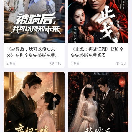
《被踹后，我可以预知未
《止戈：再战江湖》短剧全
来》短剧全集完整版免费观
集完整版免费观看
看
2 月前
110
1 月前
38