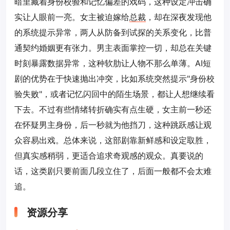
暗里藏着身份校验和记忆偏差的戏码，这种设定冲击确
实让人眼前一亮。女主被迫嫁给
总裁
，却在深夜发现他
的系统提示异常，两人从防备到试探的关系变化，比普
通契约婚姻更有张力。男主表面掌控一切，却总在关键
时刻暴露数据异常，这种软肋让人物不那么单薄。AI短
剧的优势在于快速抛出冲突，比如系统突然提示"身份校
验失败"，或者记忆闪回中的陌生场景，都让人想继续看
下去。不过有些情绪转折确实有点生硬，女主前一秒还
在怀疑男主身份，后一秒就为他挡刀，这种跳跃感让观
众容易出戏。总体来说，这部剧靠新鲜感和设定取胜，
但真实感稍弱，更适合追求奇观感的观众。真要说的
话，这类剧只要前面几段立住了，后面一般都不会太难
追。
资源分享