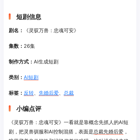
短剧信息
剧名：
《灵驭万兽：忠魂可安》
集数：
26集
制作方式：
AI生成短剧
类别：
AI短剧
标签：
反转
、
先婚后爱
、
总裁
小编点评
《灵驭万兽：忠魂可安》一看就是靠概念先抓人的AI短
剧，把灵兽驯服和AI控制混搭，表面是
总裁
先婚后爱
，