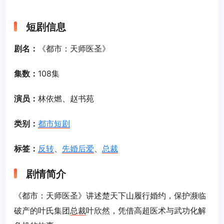
短剧信息
剧名：
《都市：天师医圣》
集数：
108集
演员：
林依燃、赵书苑
类别：
都市短剧
标签：
反转
、
先婚后爱
、
总裁
剧情简介
《都市：天师医圣》讲述楚天下山履行婚约，保护濒临
破产的叶氏集团
总裁
叶欣然，凭借高超医术与武功化解