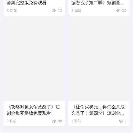
全集完整版免费观看
编怎么了第二季》短剧全集
完整版免费观看
3 周前
40
2 周前
34
《攻略对象女帝觉醒了》短
《让你买状元，你怎么真成
剧全集完整版免费观看
文圣了！第四季》短剧全集
完整版免费观看
2 月前
98
1 天前
5