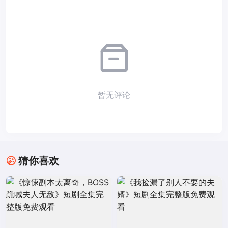
暂无评论
猜你喜欢