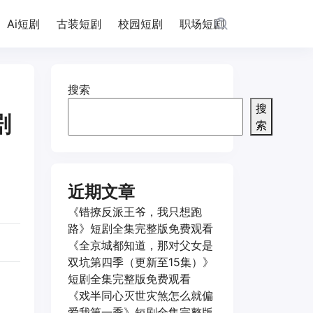
Ai短剧
古装短剧
校园短剧
职场短剧
搜索
搜
剧
索
近期文章
《错撩反派王爷，我只想跑
路》短剧全集完整版免费观看
《全京城都知道，那对父女是
双坑第四季（更新至15集）》
短剧全集完整版免费观看
《戏半同心灭世灾煞怎么就偏
爱我第一季》短剧全集完整版