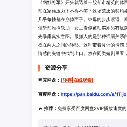
《幽默将军》开头就透着一股都市精英的体
却在家族压力下不得不签下这场荒唐的契约
几乎每帧都在崩掉面子。继母的步步紧逼、
强势却难掩软肋，女主看似被动实则另有底
先暴露真实意图。最抓人的是那种强弱关系
权在两人之间的转移。这种带着算计的情感
情感的夹缝中找到出口。放在同类短剧里看
资源分享
夸克网盘：
[转存|在线观看]
百度网盘：
https://pan.baidu.com/s/1
🔥
推荐：
免费享受百度网盘SVIP播放速度