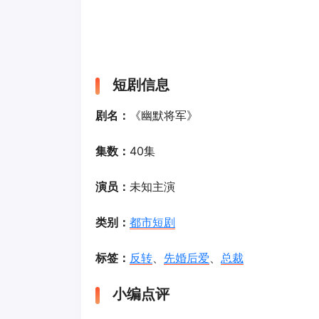
短剧信息
剧名：
《幽默将军》
集数：
40集
演员：
未知主演
类别：
都市短剧
标签：
反转
、
先婚后爱
、
总裁
小编点评