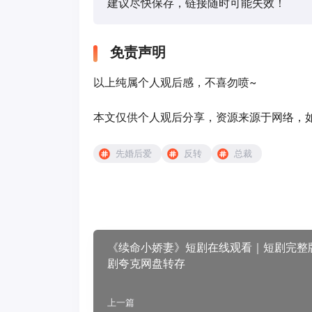
建议尽快保存，链接随时可能失效！
免责声明
以上纯属个人观后感，不喜勿喷~
本文仅供个人观后分享，资源来源于网络，
先婚后爱
反转
总裁
《续命小娇妻》短剧在线观看｜短剧完整
剧夸克网盘转存
上一篇