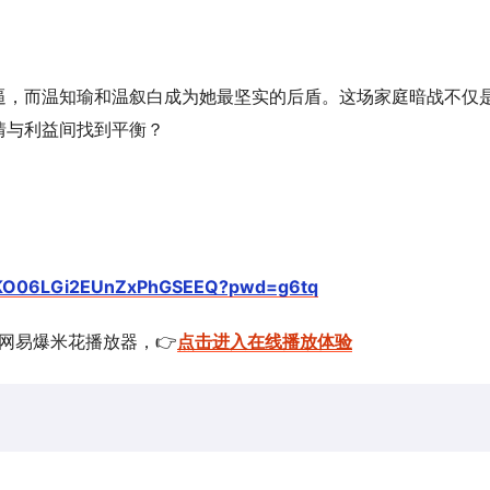
逼，而温知瑜和温叙白成为她最坚实的后盾。这场家庭暗战不仅
情与利益间找到平衡？
1N9KO06LGi2EUnZxPhGSEEQ?pwd=g6tq
的网易爆米花播放器，👉
点击进入在线播放体验