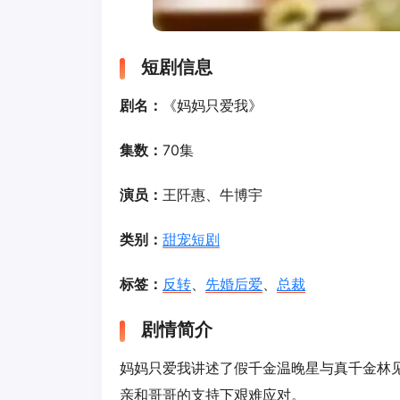
短剧信息
剧名：
《妈妈只爱我》
集数：
70集
演员：
王阡惠、牛博宇
类别：
甜宠短剧
标签：
反转
、
先婚后爱
、
总裁
剧情简介
妈妈只爱我讲述了假千金温晚星与真千金林
亲和哥哥的支持下艰难应对。