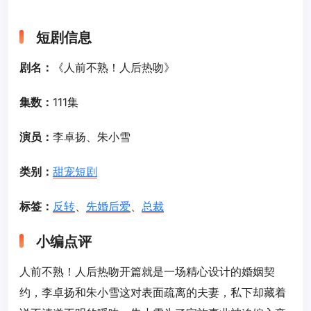
短剧信息
剧名：
《人前不熟！人后热吻》
集数：
111集
演员：
李卓扬、朱小雪
类别：
甜宠短剧
标签：
反转
、
先婚后爱
、
总裁
小编点评
人前不熟！人后热吻开篇就是一场精心设计的婚姻契
约，李卓扬和朱小雪这对表面疏离的夫妻，私下却藏着