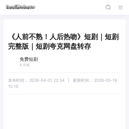
《人前不熟！人后热吻》短剧｜短剧
完整版｜短剧夸克网盘转存
免费短剧
4 月前
发布时间：
2026-04-01 22:34
|
更新时间：
2026-05-19
15:10