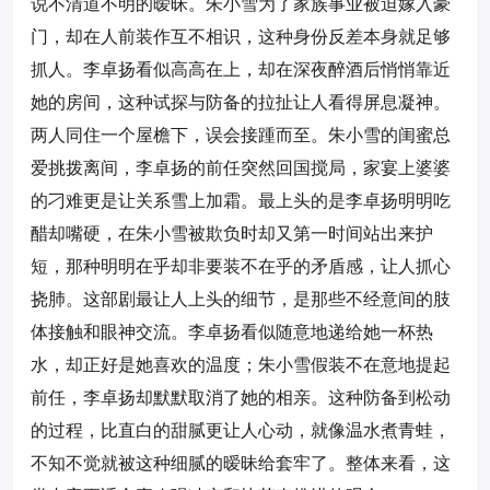
说不清道不明的暧昧。朱小雪为了家族事业被迫嫁入豪
门，却在人前装作互不相识，这种身份反差本身就足够
抓人。李卓扬看似高高在上，却在深夜醉酒后悄悄靠近
她的房间，这种试探与防备的拉扯让人看得屏息凝神。
两人同住一个屋檐下，误会接踵而至。朱小雪的闺蜜总
爱挑拨离间，李卓扬的前任突然回国搅局，家宴上婆婆
的刁难更是让关系雪上加霜。最上头的是李卓扬明明吃
醋却嘴硬，在朱小雪被欺负时却又第一时间站出来护
短，那种明明在乎却非要装不在乎的矛盾感，让人抓心
挠肺。这部剧最让人上头的细节，是那些不经意间的肢
体接触和眼神交流。李卓扬看似随意地递给她一杯热
水，却正好是她喜欢的温度；朱小雪假装不在意地提起
前任，李卓扬却默默取消了她的相亲。这种防备到松动
的过程，比直白的甜腻更让人心动，就像温水煮青蛙，
不知不觉就被这种细腻的暧昧给套牢了。整体来看，这