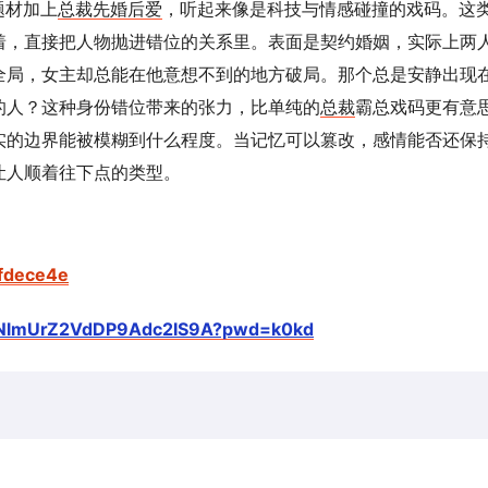
题材加上
总裁
先婚后爱
，听起来像是科技与情感碰撞的戏码。这
着，直接把人物抛进错位的关系里。表面是契约婚姻，实际上两
全局，女主却总能在他意想不到的地方破局。那个总是安静出现
的人？这种身份错位带来的张力，比单纯的
总裁
霸总戏码更有意
实的边界能被模糊到什么程度。当记忆可以篡改，感情能否还保
让人顺着往下点的类型。
dfdece4e
W1NlmUrZ2VdDP9Adc2IS9A?pwd=k0kd