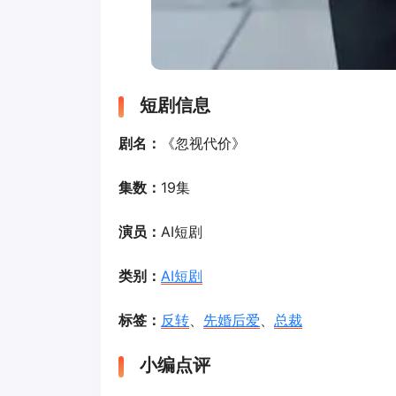
短剧信息
剧名：
《忽视代价》
集数：
19集
演员：
AI短剧
类别：
AI短剧
标签：
反转
、
先婚后爱
、
总裁
小编点评