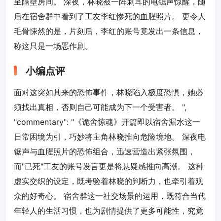
至隔壁房间。 深夜，林晓被一阵刺耳的电锯声惊醒，随
后在宿舍群中看到了工友李红惨死的血腥照片。 更令人
毛骨悚然的是，片刻后，李红的账号竟发出一条信息，
称这只是一场恶作剧。
小编点评
面对这突如其来的恐怖事件，林晓陷入极度恐惧，她必
须找出真相，否则自己可能成为下一个受害者。 ",
"commentary": "《诡舍惊魂》开篇即以宿舍漏水这一
日常困境为引，巧妙将主角林晓推向危险境地。 深夜电
锯声与血腥照片的恐怖组合，迅速营造出紧张氛围，
而"已死"工友的账号发言更是将悬疑感推向高潮。 这种
虚实交织的设定，既考验着林晓的判断力，也牵引着观
众的好奇心。 宿舍群这一社交场景的运用，既符合当代
年轻人的生活习惯，也为剧情提供了更多可能性，究竟