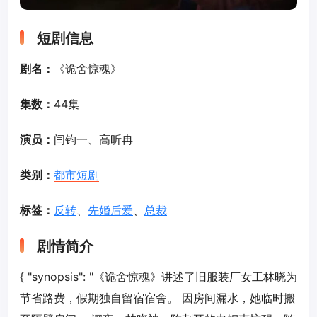
短剧信息
剧名：
《诡舍惊魂》
集数：
44集
演员：
闫钧一、高昕冉
类别：
都市短剧
标签：
反转
、
先婚后爱
、
总裁
剧情简介
{ "synopsis": "《诡舍惊魂》讲述了旧服装厂女工林晓为
节省路费，假期独自留宿宿舍。 因房间漏水，她临时搬