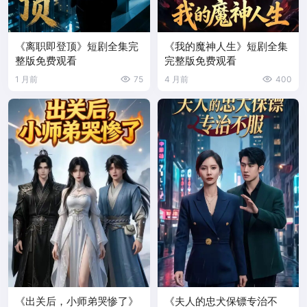
《离职即登顶》短剧全集完
《我的魔神人生》短剧全集
整版免费观看
完整版免费观看
1 月前
75
4 月前
400
《出关后，小师弟哭惨了》
《夫人的忠犬保镖专治不