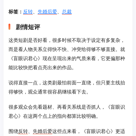
标签：
反转
、
先婚后爱
、
总裁
剧情短评
这类短剧是否好看，很多时候不取决于设定有多复杂，
而是看人物关系立得快不快、冲突给得够不够直接。就
《盲眼识君心》现在呈现出来的气质来看，它更偏那种
能比较快把看点亮出来的作品。
说得直接一点，这类剧最怕前面一直绕，但只要主线抬
得够快，观众通常很容易继续看下去。
很多观众会先看题材、再看关系线是否抓人，《盲眼识
君心》在这两个点上的指向都算比较明确。
围绕
反转
、
先婚后爱
这些点来看，《盲眼识君心》更适