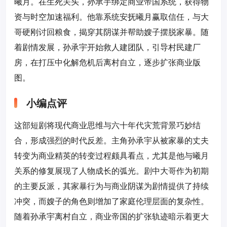
曦月。在生死关头，孙承宇绑定商业帝国系统，获得物
资与时空加速福利。他靠系统安抚曦月赢取信任，与大
哥硬刚讨回粮食，揭穿其阴谋并帮助嫂子摆脱家暴。随
着剧情发展，孙承宇开始救人建团队，引导村民建厂
房，在打压中化解危机后离村自立，逐步扩张商业版
图。
小编点评
这部短剧将现代商业思维与六十年代灾荒背景巧妙结
合，形成强烈的时代反差。主角孙承宇从被家暴的丈夫
转变为商业精英的转变过程颇具看点，尤其是他与曦月
关系的修复展现了人物成长的弧光。剧中大哥作为初期
的主要反派，其家暴行为与商业阴谋为剧情提供了持续
冲突，而嫂子的角色则增加了家庭伦理层面的复杂性。
随着孙承宇离村自立，商业帝国的扩张轨迹暗示着更大