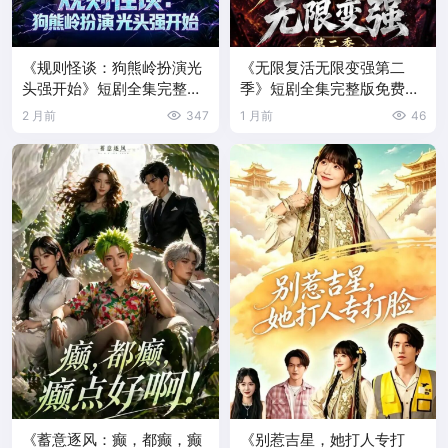
《规则怪谈：狗熊岭扮演光
《无限复活无限变强第二
头强开始》短剧全集完整版
季》短剧全集完整版免费观
免费观看
看
2 月前
347
1 月前
46
《蓄意逐风：癫，都癫，癫
《别惹吉星，她打人专打