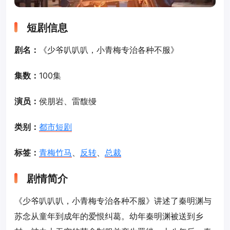
短剧信息
剧名：
《少爷叭叭叭，小青梅专治各种不服》
集数：
100集
演员：
侯朋岩、雷馥缦
类别：
都市短剧
标签：
青梅竹马
、
反转
、
总裁
剧情简介
《少爷叭叭叭，小青梅专治各种不服》讲述了秦明渊与
苏念从童年到成年的爱恨纠葛。幼年秦明渊被送到乡