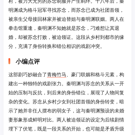
村，被力大无穷的苏念制服并产生羁绊。十八年后，秦
明渊成为格斗冠军寻找苏念，而苏念已成为社团首领，
被亲生父母接回林家并被迫替姐与秦明渊联姻。两人在
拳击馆重逢，秦明渊不知她就是苏念，刁难想让其退
婚，却被苏念打败，被迫领证。这段从乡村到都市的缘
分，充满了身份转换和错位相识的戏剧冲突。
小编点评
这部剧巧妙融合了
青梅竹马
、豪门联姻和格斗元素，构
建出一种独特的戏剧张力。秦明渊与苏念的关系从一开
始的压制与反抗，到后来的身份错位，展现了人物间复
杂的变化。苏念从乡村少女到社团首领的身份转变，暗
示了她并非任人摆布的弱女子，这与秦明渊预设的未婚
妻形象形成鲜明对比。两人被迫领证的设定为后续剧情
埋下了伏笔，既是一段关系的开始，也可能是矛盾升级