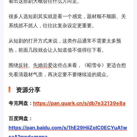
看出这部剧大概会往什么方向走。
很多人选短剧其实就是看一个感觉，题材顺不顺眼、关
系线抓不抓人，往往比复杂设定更重要。
从短剧的打开方式来说，这类作品通常不需要太多预
热，前面几段就会让人知道值不值得往下看。
围绕
反转
、
先婚后爱
这些点来看，《昭雪令》更适合想
先看清题材气质，再决定要不要继续追的观众。
资源分享
夸克网盘：
https://pan.quark.cn/s/db7e32139e8a
百度网盘：
https://pan.baidu.com/s/1hE29HiiZolC0ECYuA1w
saA?pwd=mgpa