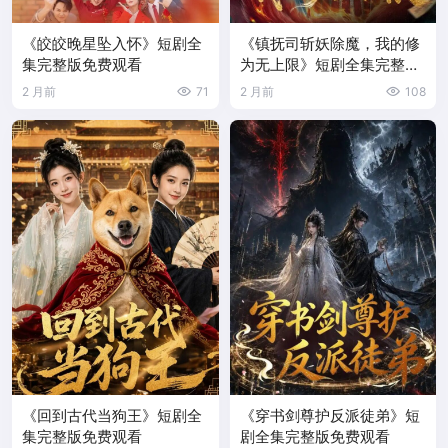
《皎皎晚星坠入怀》短剧全
《镇抚司斩妖除魔，我的修
集完整版免费观看
为无上限》短剧全集完整版
免费观看
2 月前
71
2 月前
108
《回到古代当狗王》短剧全
《穿书剑尊护反派徒弟》短
集完整版免费观看
剧全集完整版免费观看