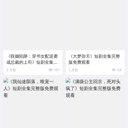
《联姻陷阱：穿书女配逆袭
《大梦弥天》短剧全集完整
成总裁的上司》短剧全集完
版免费观看
整版免费观看
2 月前
101
1 月前
44