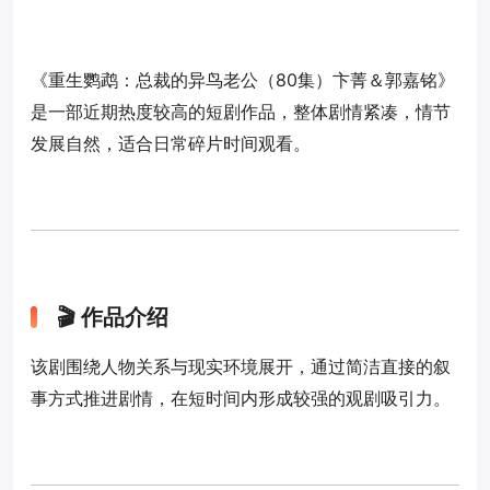
《重生鹦鹉：总裁的异鸟老公（80集）卞菁＆郭嘉铭》
是一部近期热度较高的短剧作品，整体剧情紧凑，情节
发展自然，适合日常碎片时间观看。
🎬 作品介绍
该剧围绕人物关系与现实环境展开，通过简洁直接的叙
事方式推进剧情，在短时间内形成较强的观剧吸引力。