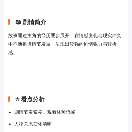
📖 剧情简介
故事通过主角的经历逐步展开，在情感变化与现实冲突
中不断推进情节发展，呈现出较强的剧情张力与转折
感。
⭐ 看点分析
剧情节奏紧凑，观看体验流畅
人物关系变化清晰