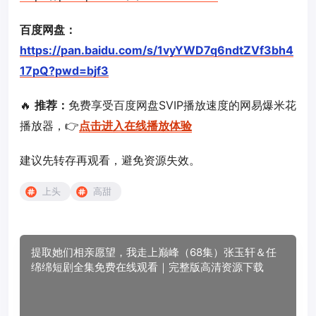
百度网盘：
https://pan.baidu.com/s/1vyYWD7q6ndtZVf3bh4
17pQ?pwd=bjf3
🔥
推荐：
免费享受百度网盘SVIP播放速度的网易爆米花
播放器，👉
点击进入在线播放体验
建议先转存再观看，避免资源失效。
上头
高甜
提取她们相亲愿望，我走上巅峰（68集）张玉轩＆任
绵绵短剧全集免费在线观看｜完整版高清资源下载