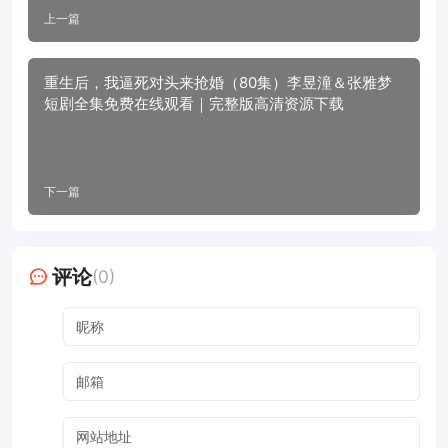
上一篇
重生后，我逼死对头来抢婚（80集）李昱潼＆张雅梦
短剧全集免费在线观看｜完整版高清资源下载
下一篇
评论
(0)