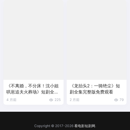
《不离婚，不分床！沈小姐
《龙抬头2：一骑绝尘》短
哄崽追夫火葬场》短剧全集
剧全集完整版免费观看
完整版免费观看
4 月前
225
2 月前
79
Copyright © 2017-2026
看电影短剧网
.