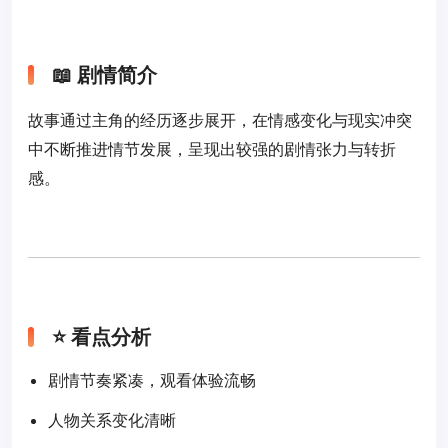
📖 剧情简介
故事通过主角的经历逐步展开，在情感变化与现实冲突
中不断推进情节发展，呈现出较强的剧情张力与转折
感。
⭐ 看点分析
剧情节奏紧凑，观看体验流畅
人物关系变化清晰