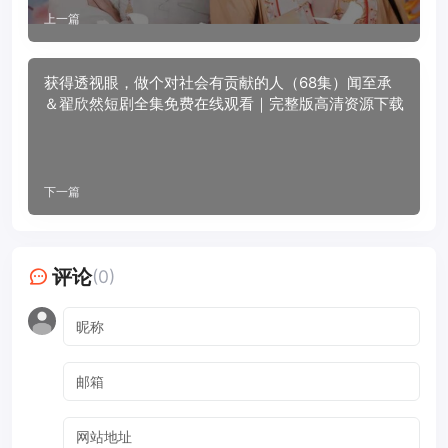
上一篇
获得透视眼，做个对社会有贡献的人（68集）闻至承
＆翟欣然短剧全集免费在线观看｜完整版高清资源下载
下一篇
评论
(0)