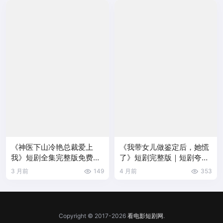
《神医下山冷艳总裁爱上
《我带女儿做鉴定后，她慌
我》短剧全集完整版免费观
了》短剧完整版｜短剧夸克
看
网盘转存
3 月前
149
4 月前
353
Copyright © 2017-2026
看电影短剧网
.