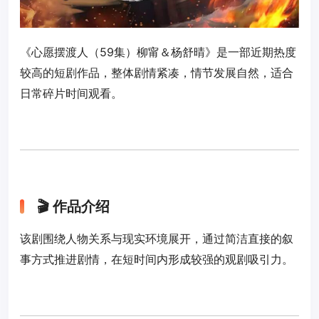
《心愿摆渡人（59集）柳甯＆杨舒晴》是一部近期热度
较高的短剧作品，整体剧情紧凑，情节发展自然，适合
日常碎片时间观看。
🎬 作品介绍
该剧围绕人物关系与现实环境展开，通过简洁直接的叙
事方式推进剧情，在短时间内形成较强的观剧吸引力。