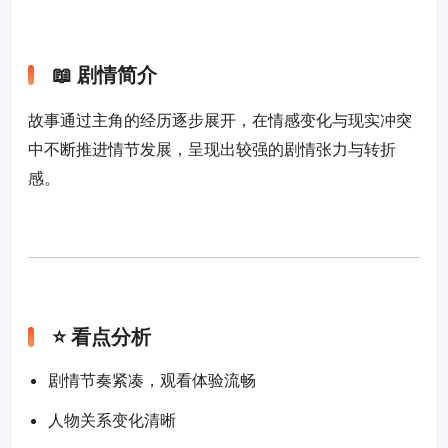
📖 剧情简介
故事通过主角的经历逐步展开，在情感变化与现实冲突
中不断推进情节发展，呈现出较强的剧情张力与转折
感。
⭐ 看点分析
剧情节奏紧凑，观看体验流畅
人物关系变化清晰