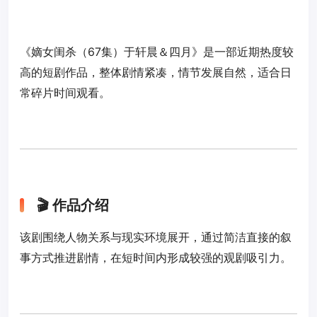
《嫡女闺杀（67集）于轩晨＆四月》是一部近期热度较
高的短剧作品，整体剧情紧凑，情节发展自然，适合日
常碎片时间观看。
🎬 作品介绍
该剧围绕人物关系与现实环境展开，通过简洁直接的叙
事方式推进剧情，在短时间内形成较强的观剧吸引力。