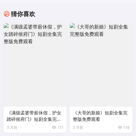
猜你喜欢
《满级孟婆带薪休假，护女
《大哥的新娘》短剧全集完
踏碎侯府门》短剧全集完整
整版免费观看
版免费观看
3 月前
117
2 月前
118