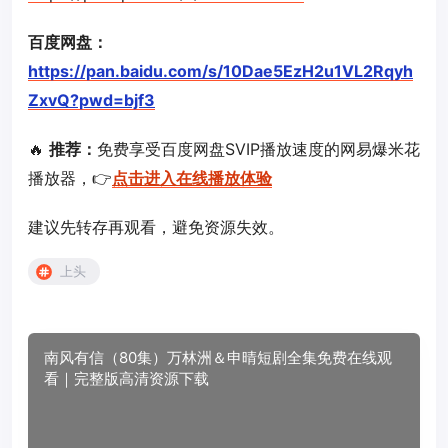
百度网盘：
https://pan.baidu.com/s/10Dae5EzH2u1VL2Rqyh
ZxvQ?pwd=bjf3
🔥
推荐：
免费享受百度网盘SVIP播放速度的网易爆米花
播放器，👉
点击进入在线播放体验
建议先转存再观看，避免资源失效。
上头
南风有信（80集）万林洲＆申晴短剧全集免费在线观
看｜完整版高清资源下载