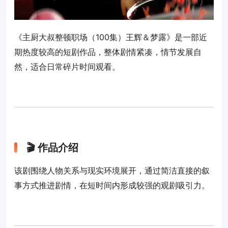
《主厨大叔整顿职场（100集）王辉＆梦露》是一部近
期热度较高的短剧作品，整体剧情紧凑，情节发展自
然，适合日常碎片时间观看。
🎬 作品介绍
该剧围绕人物关系与现实环境展开，通过简洁直接的叙
事方式推进剧情，在短时间内形成较强的观剧吸引力。