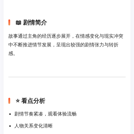
📖 剧情简介
故事通过主角的经历逐步展开，在情感变化与现实冲突
中不断推进情节发展，呈现出较强的剧情张力与转折
感。
⭐ 看点分析
剧情节奏紧凑，观看体验流畅
人物关系变化清晰