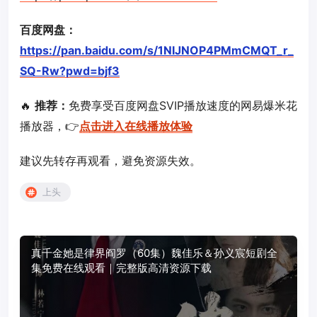
百度网盘：
https://pan.baidu.com/s/1NIJNOP4PMmCMQT_r_
SQ-Rw?pwd=bjf3
🔥
推荐：
免费享受百度网盘SVIP播放速度的网易爆米花
播放器，👉
点击进入在线播放体验
建议先转存再观看，避免资源失效。
上头
真千金她是律界阎罗（60集）魏佳乐＆孙义宸短剧全
集免费在线观看｜完整版高清资源下载