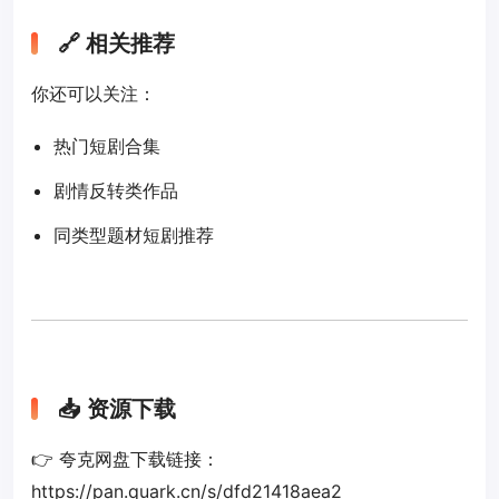
🔗 相关推荐
你还可以关注：
热门短剧合集
剧情反转类作品
同类型题材短剧推荐
📥 资源下载
👉 夸克网盘下载链接：
https://pan.quark.cn/s/dfd21418aea2