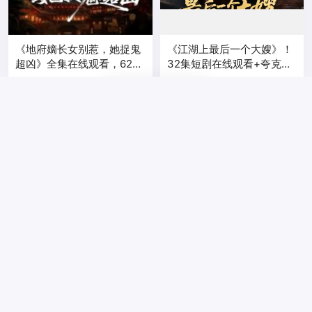
《地府嫡长女别惹，她捉鬼
《江湖上最后一个大嫂》！
超凶》全集在线观看，62集
32集短剧在线观看+夸克网
完整版夸克网盘在线转存下
盘转存
5 月前
158
5 月前
233
载
《罪不容诛》林海燕＆王艺
《被退婚后，我的诗仙身份