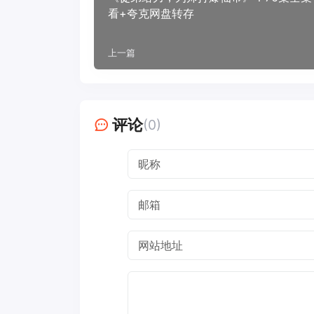
看+夸克网盘转存
上一篇
评论
(0)