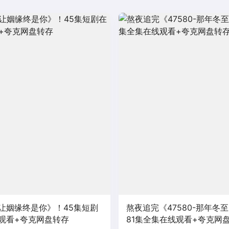
让姻缘终是你》！45集短剧
熬夜追完《47580-那年冬
观看+夸克网盘转存
81集全集在线观看+夸克网