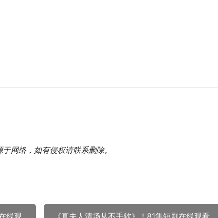
源于网络，如有侵权请联系删除。
在线观
《真夫人清场从不手软》！81集短剧在线观看