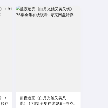
至》！
熬夜追完《白月光她又美又
盘转存
飒》！76集全集在线观看+夸克