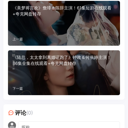
《美梦将言欢》詹璋＆陈辞主演！61集短剧在线观看
+夸克网盘转存
上一篇
《陆总，太太拿到离婚证跑了》钟政＆何依婷主演！
86集全集在线观看+夸克网盘转存
下一篇
评论
(0)