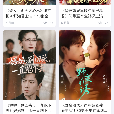
《普女，但会读心术》陈立
《冷宫妖妃靠读档拿捏暴
扬＆舒湘君主演！70集全集
君》闻承至＆查袆琛主演！
在线观看+夸克网盘转存
75集全集在线观看+夸克网
5 月前
185
5 月前
176
盘转存
《妈妈，别回头，一直跑下
《野蛮引诱》严智超＆盛一
去》妈妈别回头一直跑下去
辰主演！80集全集在线观看