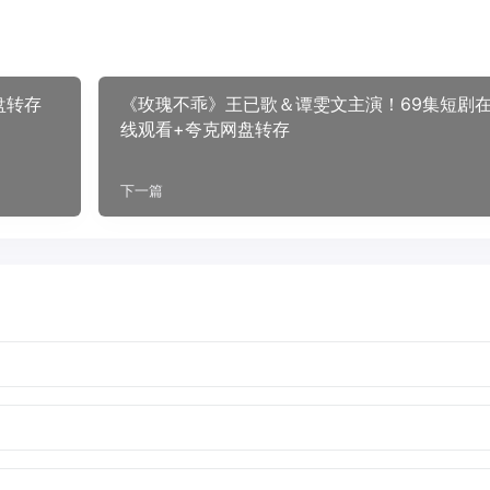
盘转存
《玫瑰不乖》王已歌＆谭雯文主演！69集短剧
线观看+夸克网盘转存
下一篇