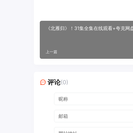
《北雁归》！31集全集在线观看+夸克网
上一篇
评论
(0)