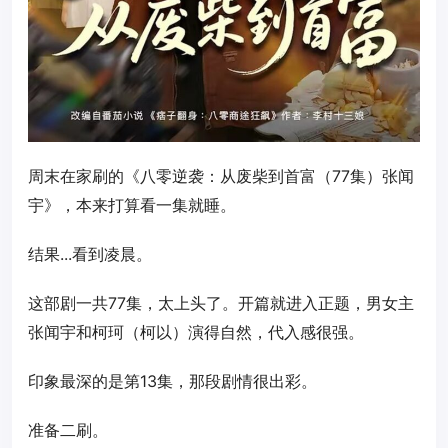
周末在家刷的《八零逆袭：从废柴到首富（77集）张闻
宇》，本来打算看一集就睡。
结果...看到凌晨。
这部剧一共77集，太上头了。开篇就进入正题，男女主
张闻宇和柯珂（柯以）演得自然，代入感很强。
印象最深的是第13集，那段剧情很出彩。
准备二刷。